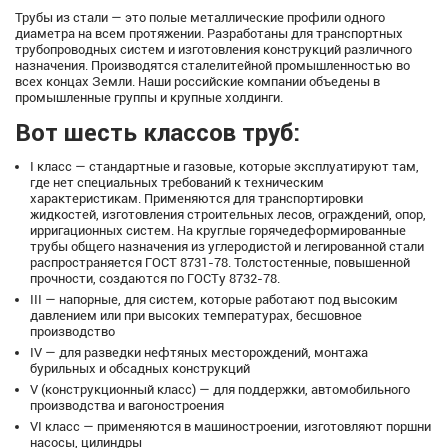
Трубы из стали — это полые металлические профили одного
диаметра на всем протяжении. Разработаны для транспортных
трубопроводных систем и изготовления конструкций различного
назначения. Производятся сталелитейной промышленностью во
всех концах Земли. Наши российские компании объедены в
промышленные группы и крупные холдинги.
Вот шесть классов труб:
I класс — стандартные и газовые, которые эксплуатируют там,
где нет специальных требований к техническим
характеристикам. Применяются для транспортировки
жидкостей, изготовления строительных лесов, ограждений, опор,
ирригационных систем. На круглые горячедеформированные
трубы общего назначения из углеродистой и легированной стали
распространяется ГОСТ 8731-78. Толстостенные, повышенной
прочности, создаются по ГОСТу 8732-78.
III — напорные, для систем, которые работают под высоким
давлением или при высоких температурах, бесшовное
производство
IV — для разведки нефтяных месторождений, монтажа
бурильных и обсадных конструкций
V (конструкционный класс) — для поддержки, автомобильного
производства и вагоностроения
VI класс — применяются в машиностроении, изготовляют поршни
насосы, цилиндры