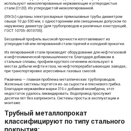
используют низколегированные нержавеющие и углеродистые
стали (Ст20). Из углеродистой низколегированной.
(09г2с) сделаны электросварные прямошовные трубы диаметром
свыше 10 до 530 мм, с односторонним или смещенным допуском по
наружному диаметру (для трубопроводов и различных конструкций,
ГОСТ 10705-8010705).
Бесшовный профиль высокой прочности изготавливают из
углеродистой или легированной стали горячей и холодной прокатки.
Из легированной стали производят оборудование для нефтегазовой
и нефтехимической промышленности. Благодаря добавкам в
стальные сплавы, профили круглого сечением используют в
местах добычи нефти и газа, на нефтеперерабатывающих заводах,
при транспортировке агрессивных газовых смесей.
Ржавчина — главная проблема металлических трубопроводов.
Железные системы портятся из-за сырости и плесневого грибка.
Благодаря нержавейки марки 316 с добавкой молибдена, этот
недостаток удалось ликвидировать. Водопровод прослужит
десятки лет без капремонта. Системы просты в эксплуатации и
монтаже.
Трубный металлопрокат
классифицируют по типу стального
покрытия: