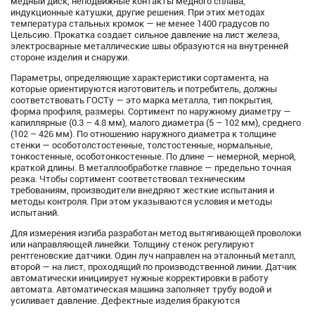
медный диск, неподвижные контакты медного сплава,
индукционные катушки, другие решения. При этих методах
температура стальных кромок — не менее 1400 градусов по
Цельсию. Прокатка создает сильное давление на лист железа,
электросварные металлические швы образуются на внутренней
стороне изделия и снаружи.
Параметры, определяющие характеристики сортамента, на
которые ориентируются изготовитель и потребитель, должны
соответствовать ГОСТу — это марка металла, тип покрытия,
форма профиля, размеры. Сортимент по наружному диаметру —
капиллярные (0.3 – 4.8 мм), малого диаметра (5 – 102 мм), среднего
(102 – 426 мм). По отношению наружного диаметра к толщине
стенки — особотолстостенные, толстостенные, нормальные,
тонкостенные, особотонкостенные. По длине — немерной, мерной,
краткой длины. В металлообработке главное — предельно точная
резка. Чтобы сортимент соответствовал техническим
требованиям, производители внедряют жесткие испытания и
методы контроля. При этом указываются условия и методы
испытаний.
Для измерения изгиба разработан метод вытягивающей проволоки
или направляющей линейки. Толщину стенок регулируют
рентгеновские датчики. Один луч направлен на эталонный металл,
второй — на лист, проходящий по производственной линии. Датчик
автоматически инициирует нужные корректировки в работу
автомата. Автоматическая машина заполняет трубу водой и
усиливает давление. Дефектные изделия бракуются