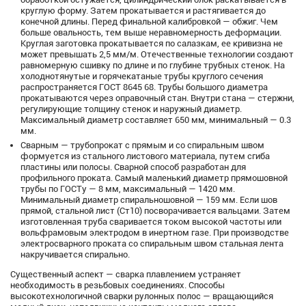
круглую форму. Затем прокатывается и растягивается до
конечной длины. Перед финальной калибровкой — обжиг. Чем
больше овальность, тем выше неравномерность деформации.
Круглая заготовка прокатывается по салазкам, ее кривизна не
может превышать 2,5 мм/м. Отечественные технологии создают
равномерную сшивку по длине и по глубине трубных стенок. На
холоднотянутые и горячекатаные трубы круглого сечения
распространяется ГОСТ 8645 68. Трубы большого диаметра
прокатываются через оправочный стан. Внутри стана — стержни,
регулирующие толщину стенок и наружный диаметр.
Максимальный диаметр составляет 650 мм, минимальный — 0.3
мм.
Сварным — трубопрокат с прямым и со спиральным швом
формуется из стального листового материала, путем сгиба
пластины или полосы. Сварной способ разработан для
профильного проката. Самый маленький диаметр прямошовной
трубы по ГОСТу — 8 мм, максимальный — 1420 мм.
Минимальный диаметр спиральношовной — 159 мм. Если шов
прямой, стальной лист (Ст10) посворачивается вальцами. Затем
изготовленная труба сваривается током высокой частоты или
вольфрамовым электродом в инертном газе. При производстве
электросварного проката со спиральным швом стальная лента
накручивается спирально.
Существенный аспект — сварка плавлением устраняет
необходимость в резьбовых соединениях. Способы
высокотехнологичной сварки рулонных полос — вращающийся