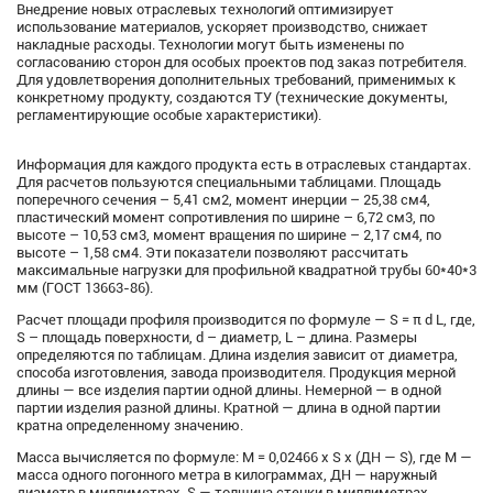
Внедрение новых отраслевых технологий оптимизирует
использование материалов, ускоряет производство, снижает
накладные расходы. Технологии могут быть изменены по
согласованию сторон для особых проектов под заказ потребителя.
Для удовлетворения дополнительных требований, применимых к
конкретному продукту, создаются ТУ (технические документы,
регламентирующие особые характеристики).
Информация для каждого продукта есть в отраслевых стандартах.
Для расчетов пользуются специальными таблицами. Площадь
поперечного сечения – 5,41 см2, момент инерции – 25,38 см4,
пластический момент сопротивления по ширине – 6,72 см3, по
высоте – 10,53 см3, момент вращения по ширине – 2,17 см4, по
высоте – 1,58 см4. Эти показатели позволяют рассчитать
максимальные нагрузки для профильной квадратной трубы 60*40*3
мм (ГОСТ 13663-86).
Расчет площади профиля производится по формуле — S = π d L, где,
S – площадь поверхности, d – диаметр, L – длина. Размеры
определяются по таблицам. Длина изделия зависит от диаметра,
способа изготовления, завода производителя. Продукция мерной
длины — все изделия партии одной длины. Немерной — в одной
партии изделия разной длины. Кратной — длина в одной партии
кратна определенному значению.
Масса вычисляется по формуле: М = 0,02466 x S x (ДН — S), где М —
масса одного погонного метра в килограммах, ДН — наружный
диаметр в миллиметрах, S — толщина стенки в миллиметрах.