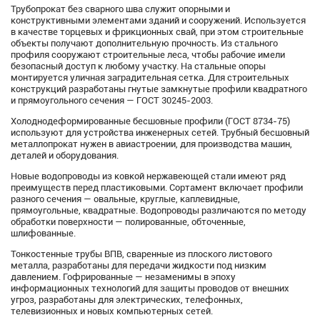
Трубопрокат без сварного шва служит опорными и
конструктивными элементами зданий и сооружений. Используется
в качестве торцевых и фрикционных свай, при этом строительные
объекты получают дополнительную прочность. Из стального
профиля сооружают строительные леса, чтобы рабочие имели
безопасный доступ к любому участку. На стальные опоры
монтируется уличная заградительная сетка. Для строительных
конструкций разработаны гнутые замкнутые профили квадратного
и прямоугольного сечения — ГОСТ 30245-2003.
Холоднодеформированные бесшовные профили (ГОСТ 8734-75)
используют для устройства инженерных сетей. Трубный бесшовный
металлопрокат нужен в авиастроении, для производства машин,
деталей и оборудования.
Новые водопроводы из ковкой нержавеющей стали имеют ряд
преимуществ перед пластиковыми. Сортамент включает профили
разного сечения — овальные, круглые, каплевидные,
прямоугольные, квадратные. Водопроводы различаются по методу
обработки поверхности — полированные, обточенные,
шлифованные.
Тонкостенные трубы ВПВ, сваренные из плоского листового
металла, разработаны для передачи жидкости под низким
давлением. Гофрированные — незаменимы в эпоху
информационных технологий для защиты проводов от внешних
угроз, разработаны для электрических, телефонных,
телевизионных и новых компьютерных сетей.