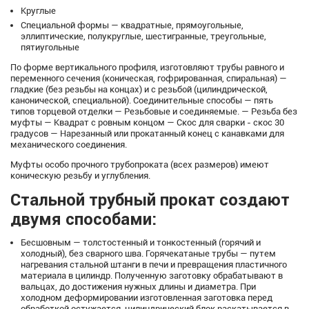
Круглые
Специальной формы — квадратные, прямоугольные,
эллиптические, полукруглые, шестигранные, треугольные,
пятиугольные
По форме вертикального профиля, изготовляют трубы равного и
переменного сечения (коническая, гофрированная, спиральная) —
гладкие (без резьбы на концах) и с резьбой (цилиндрической,
канонической, специальной). Соединительные способы — пять
типов торцевой отделки — Резьбовые и соединяемые. — Резьба без
муфты — Квадрат с ровным концом — Скос для сварки - скос 30
градусов — Нарезанный или прокатанный конец с канавками для
механического соединения.
Муфты особо прочного трубопроката (всех размеров) имеют
коническую резьбу и углубления.
Стальной трубный прокат создают
двумя способами:
Бесшовным — толстостенный и тонкостенный (горячий и
холодный), без сварного шва. Горячекатаные трубы — путем
нагревания стальной штанги в печи и превращения пластичного
материала в цилиндр. Полученную заготовку обрабатывают в
вальцах, до достижения нужных длины и диаметра. При
холодном деформировании изготовленная заготовка перед
обработкой остужается, цилиндрический блок раскатывается в