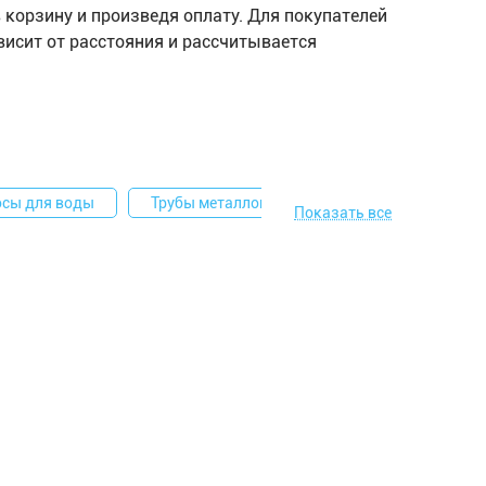
 корзину и произведя оплату. Для покупателей
висит от расстояния и рассчитывается
осы для воды
Трубы металлопластиковые в бухтах
Т
Показать все