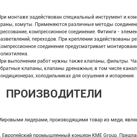
При монтаже задействован специальный инструмент и ком
краны, хомуты. Применяются различные методы соединения
прессование, компрессионное соединение. Фитинги - элемен
разветвлений, переходов. При креплении задействованы ре
Компрессионное соединение предусматривает монтирован
полиэтилена.
При выполнении работ нужны также клапаны, фильтры. Ча
обратные клапаны, клапаны дренажные, в том числе кана
кондиционерах, холодильниках для осушения и испарения.
ПРОИЗВОДИТЕЛИ
Мировыми лидерами, производящими товар из меди, явля
Европейский промышленный концерн KME Group. Предла