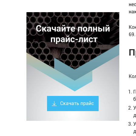
не
на
Ко
69
П
Ко
Г
б
Скачать прайс
У
д
У
д