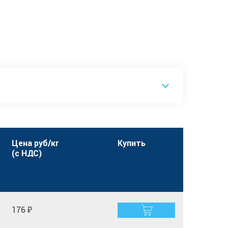
Цена руб/кг
Купить
(с НДС)
176 ₽