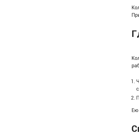
Ко
Пр
Г
Ко
ра
Ч
с
П
Ею
С