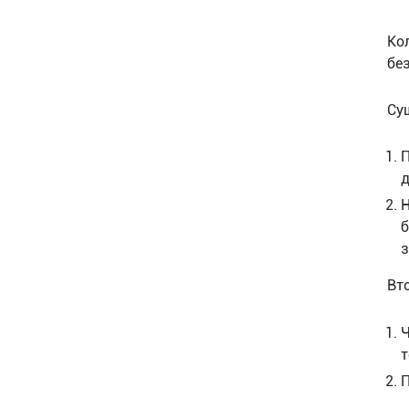
Ко
бе
Су
П
д
Н
б
Вт
Ч
т
П