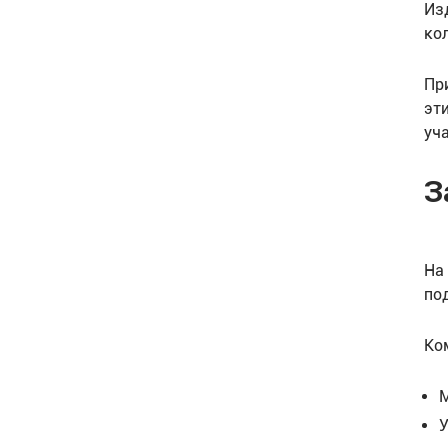
Из
ко
Пр
эт
уч
З
На
по
Ко
М
У