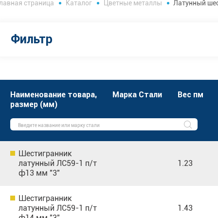
лавная страница
Каталог
Цветные металлы
Латунный ше
Фильтр
Наименование товара,
Марка Стали
Вес пм
размер (мм)
Шестигранник
латунный ЛС59-1 п/т
1.23
ф13 мм "3"
Шестигранник
латунный ЛС59-1 п/т
1.43
ф14 мм "3"