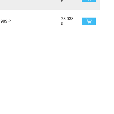
₽
28 038
989 ₽
₽