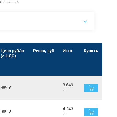
стигранник
Цена руб/кг
Резка, руб
Итог
Купить
(с НДС)
3 649
989 ₽
₽
4 243
989 ₽
₽