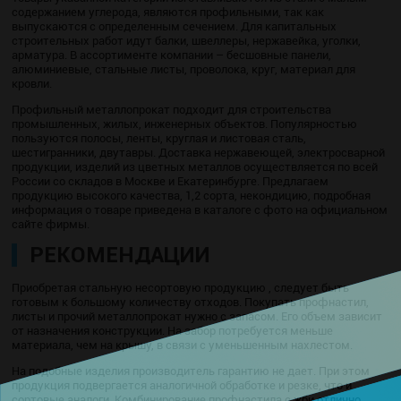
содержанием углерода, являются профильными, так как
выпускаются с определенным сечением. Для капитальных
строительных работ идут балки, швеллеры, нержавейка, уголки,
арматура. В ассортименте компании – бесшовные панели,
алюминиевые, стальные листы, проволока, круг, материал для
кровли.
Профильный металлопрокат подходит для строительства
промышленных, жилых, инженерных объектов. Популярностью
пользуются полосы, ленты, круглая и листовая сталь,
шестигранники, двутавры. Доставка нержавеющей, электросварной
продукции, изделий из цветных металлов осуществляется по всей
России со складов в Москве и Екатеринбурге. Предлагаем
продукцию высокого качества, 1,2 сорта, некондицию, подробная
информация о товаре приведена в каталоге с фото на официальном
сайте фирмы.
РЕКОМЕНДАЦИИ
Приобретая стальную несортовую продукцию , следует быть
готовым к большому количеству отходов. Покупать профнастил,
листы и прочий металлопрокат нужно с запасом. Его объем зависит
от назначения конструкции. На забор потребуется меньше
материала, чем на крышу, в связи с уменьшенным нахлестом.
На подобные изделия производитель гарантию не дает. При этом
продукция подвергается аналогичной обработке и резке, что и
сортовые аналоги. Комбинирование профнастила с жби отлично