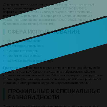
Для металлических и оцинкованных листов рассматриваемой
категории характерно несоответствие ГОСТ 24045 (2015),
выражающееся в наличии изогнутых краев, пятен ржавчины,
негабаритных размерах. На маркировке материалов рядом с
традиционными обозначениями типа 40х20, 25х25, 60х40 стоят
буквенные дополнения (э/с или н/к).
СФЕРА ИСПОЛЬЗОВАНИЯ:
обустройство бытовок;
трубопроводы-времянки;
емкости для отходов;
осветительные столбы;
различные ящики и контейнеры.
При увеличенном износе материал отправляют на доработку либо
продают с уценкой. Средний показатель отбраковки от общего
количества составляет не более 7-8 %. Некондиция формируется не
только в результате нарушения технологии, но и при неправильном
хранении, складировании, нарушении требований перевозки.
ПРОФИЛЬНЫЕ И СПЕЦИАЛЬНЫЕ
РАЗНОВИДНОСТИ
Товары указанной категории изготавливаются из стали с малым