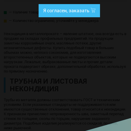
Я согласен, заказать
— Наличие товара на складе
— Количество ограничено, уточняйте у менеджера
Некондиция в металлопрокате – явление штатное, она всегда есть в
продаже на складах профильных предприятий. На продукции
заметны коррозийные очаги, масляные потеки, другие
незначительные дефекты. Купить подобный товар в больших
объемах можно, неплохо сэкономив, для изготовления
второстепенных объектов, которые не подвергаются высоким
нагрузкам. Лежалые, выбракованные листы и прочие детали
проката подвергают обрезке, дополнительной обработке, используя
по прямому назначению.
ТРУБНАЯ И ЛИСТОВАЯ
НЕКОНДИЦИЯ
Трубы из металла должны соответствовать ГОСТ и техническим
условиям. Если указанные стандарты не поддерживаются или
имеются существенные отклонения, товар относится к некондиции.
К признакам причисляют непроваренность шва, заметный перепад
стенок по толщине, сколы по торцам, нарушение заданного
диаметра. Подобные изделия реализуются со скидкой, по цене,
ниже рыночной.