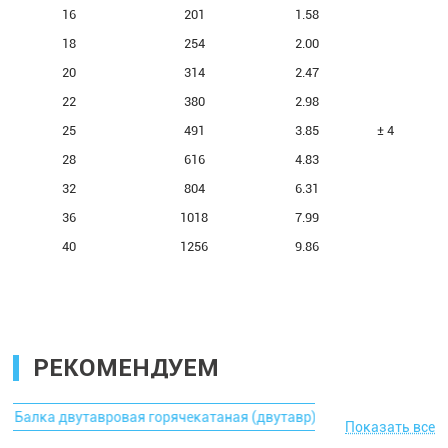
16
201
1.58
18
254
2.00
20
314
2.47
22
380
2.98
25
491
3.85
±
4
28
616
4.83
32
804
6.31
36
1018
7.99
40
1256
9.86
РЕКОМЕНДУЕМ
Балка двутавровая горячекатаная (двутавр)
Оцинкованн
Показать все