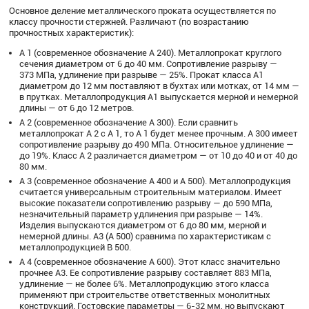
Основное деление металлического проката осуществляется по
классу прочности стержней. Различают (по возрастанию
прочностных характеристик):
А 1 (современное обозначение А 240). Металлопрокат круглого
сечения диаметром от 6 до 40 мм. Сопротивление разрыву —
373 МПа, удлинение при разрыве — 25%. Прокат класса А1
диаметром до 12 мм поставляют в бухтах или мотках, от 14 мм —
в прутках. Металлопродукция А1 выпускается мерной и немерной
длины — от 6 до 12 метров.
А 2 (современное обозначение А 300). Если сравнить
металлопрокат А 2 с А 1, то А 1 будет менее прочным. А 300 имеет
сопротивление разрыву до 490 МПа. Относительное удлинение —
до 19%. Класс А 2 различается диаметром — от 10 до 40 и от 40 до
80 мм.
А 3 (современное обозначение А 400 и А 500). Металлопродукция
считается универсальным строительным материалом. Имеет
высокие показатели сопротивлению разрыву — до 590 МПа,
незначительный параметр удлинения при разрыве — 14%.
Изделия выпускаются диаметром от 6 до 80 мм, мерной и
немерной длины. А3 (А 500) сравнима по характеристикам с
металлопродукцией В 500.
А 4 (современное обозначение А 600). Этот класс значительно
прочнее А3. Ее сопротивление разрыву составляет 883 МПа,
удлинение — не более 6%. Металлопродукцию этого класса
применяют при строительстве ответственных монолитных
конструкций. Гостовские параметры — 6-32 мм, но выпускают