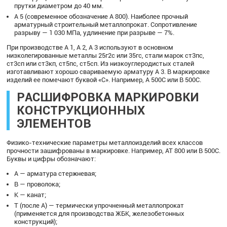
прутки диаметром до 40 мм.
А 5 (современное обозначение А 800). Наиболее прочный
арматурный строительный металлопрокат. Сопротивление
разрыву — 1 030 МПа, удлинение при разрыве — 7%.
При производстве А 1, А 2, А 3 используют в основном
низколегированные металлы 25г2с или 35гс, стали марок ст3пс,
ст3сп или ст3кп, ст5пс, ст5сп. Из низкоуглеродистых сталей
изготавливают хорошо свариваемую арматуру А 3. В маркировке
изделий ее помечают буквой «С». Например, А 500С или В 500С.
РАСШИФРОВКА МАРКИРОВКИ
КОНСТРУКЦИОННЫХ
ЭЛЕМЕНТОВ
Физико-технические параметры металлоизделий всех классов
прочности зашифрованы в маркировке. Например, АТ 800 или В 500C.
Буквы и цифры обозначают:
А — арматура стержневая;
В — проволока;
К — канат;
Т (после А) — термически упрочненный металлопрокат
(применяется для производства ЖБК, железобетонных
конструкций);