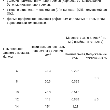
условия применения — напрягаемая (каркасы, сетки под залив
бетоном) или ненапрягаемая;
степени окисления — спокойная (СП), кипящая (КП), полуспокойная
(ПС);
форме профиля (относится к рифленым изделиям) — кольцевой,
серповидный, смешанный.
Масса стержня длиной 1 п.
м (линейная плотность)
Номинальная площадь
Номинальной
поперечного сечения,
диаметр проката,
Номинальная,
Допускаемые
2
мм
d
, мм
н
кг/м
отклонения, %
6
28.3
0.222
± 8
8
50.3
0.395
10
78.3
0.617
12
113
0.888
± 5
14
154
1.21