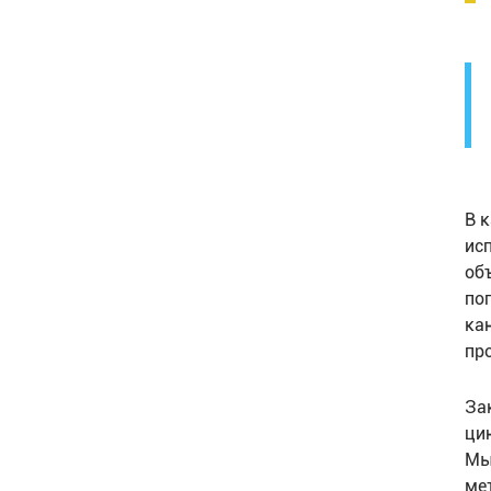
В 
ис
об
по
ка
про
За
ци
Мы
ме