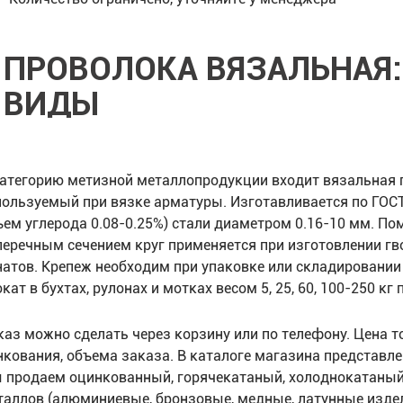
ПРОВОЛОКА ВЯЗАЛЬНАЯ:
ВИДЫ
категорию метизной металлопродукции входит вязальная 
пользуемый при вязке арматуры. Изготавливается по ГОС
ъем углерода 0.08-0.25%) стали диаметром 0.16-10 мм. П
перечным сечением круг применяется при изготовлении гвоз
натов. Крепеж необходим при упаковке или складировани
кат в бухтах, рулонах и мотках весом 5, 25, 60, 100-250 
каз можно сделать через корзину или по телефону. Цена т
нкования, объема заказа. В каталоге магазина представле
 продаем оцинкованный, горячекатаный, холоднокатаный
таллов (алюминиевые, бронзовые, медные, латунные издел