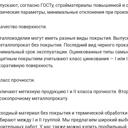
пускают, согласно ГОСТу, стройматериалы повышенной и 
зические параметры, минимальные отклонения при произ
ачество поверхности.
таллоизделия могут иметь разные виды покрытия. Выпус
металлопрокат без покрытия. Последний вид черного прока
нимальный срок эксплуатации. Оцинкованные типы самые
щитным покрытием учитывают класс цинкования — I или 
коративную поверхность.
ласс прочности.
зличают метизную продукцию I и II класса прочности. Вто
сокопрочному металлопрокату.
сходный материал без покрытия и термической обработки д
бирают между I и II группой. Мы предлагаем широкий вы
роительных работ. У нас также можно купить профильный