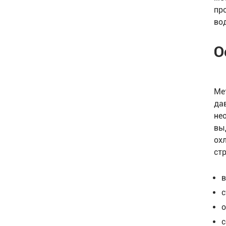
пр
во
О
Ме
да
не
вы
ох
ст
в
с
о
с