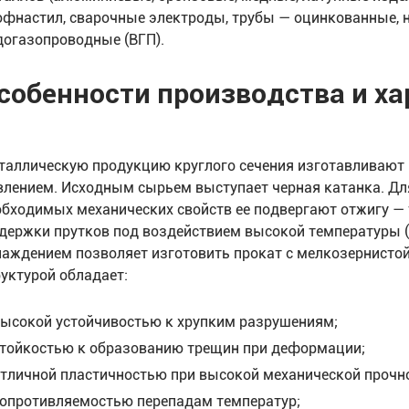
офнастил, сварочные электроды, трубы — оцинкованные, 
догазопроводные (ВГП).
собенности производства и х
таллическую продукцию круглого сечения изготавливают 
влением. Исходным сырьем выступает черная катанка. Дл
обходимых механических свойств ее подвергают отжигу — 
держки прутков под воздействием высокой температуры (
лаждением позволяет изготовить прокат с мелкозернистой
руктурой обладает:
ысокой устойчивостью к хрупким разрушениям;
тойкостью к образованию трещин при деформации;
тличной пластичностью при высокой механической прочн
опротивляемостью перепадам температур;