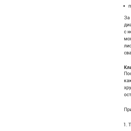
п
За
ди
с 
мо
ли
св
Кл
По
ка
хр
ос
Пр
Т