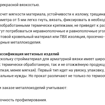
рекрасной вязкостью.
 счет мягкости материала, устойчивости к излому, трещ
аметра от 5 мм легко гнуть, вязать, фиксировать в необх
необработанными термически крепежами, не приведет к ра
гут потребоваться неравнополочные и равнополочные угол
стовой кровельный материал или ПВХ изоляция, просечно
арные металлоизделия.
ассификация метизных изделий
скольку стройматериал для арматурной вязки имеет широ
к термически обработанную, так и не отожжённую продукц
упкая, менее мягкая). Первый тип идет на увязку, упаковк
тальные нужды. Но прокат различают не только по термоо
и заказе металлоизделий учитывают:
очность профилирования.