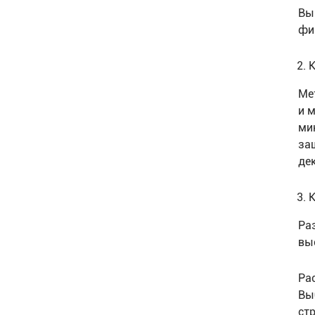
Вы
фи
К
Ме
и 
ми
за
де
К
Ра
вы
Ра
Вы
ст