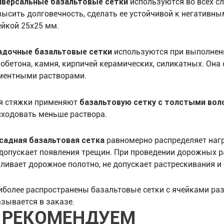
иверсальные базальтовые сетки
используются во всех сл
высить долговечность, сделать ее устойчивой к негативн
ейкой 25х25 мм.
адочные базальтовые сетки
используются при выполнени
зобетона, камня, кирпичей керамических, силикатных. Он
ментными растворами.
базальтовую сетку с толстыми вол
я стяжки применяют
сходовать меньше раствора.
садная базальтовая сетка
равномерно распределяет нагр
 допускает появления трещин. При проведении дорожных
иливает дорожное полотно, не допускает растрескивания и
иболее распространены базальтовые сетки с ячейками разм
азывается в заказе.
РЕКОМЕНДУЕМ