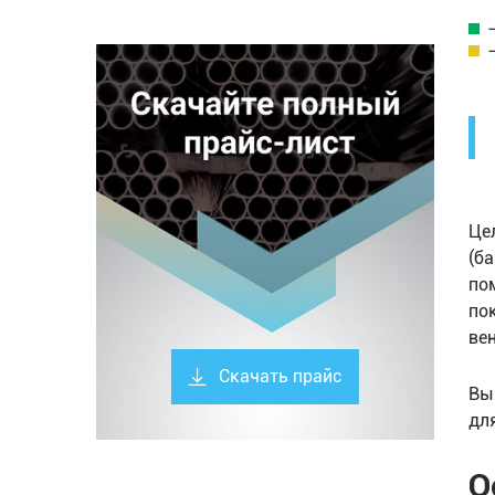
Це
(б
по
по
ве
Скачать прайс
Вы
дл
О