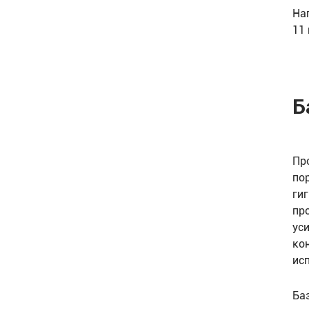
На
11
Б
Пр
по
ги
пр
ус
ко
ис
Ба