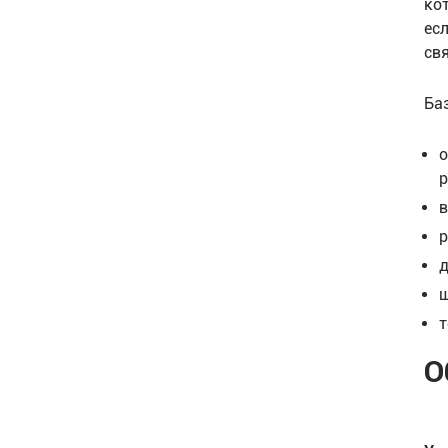
ко
ес
св
Ба
о
р
в
р
д
ш
т
О