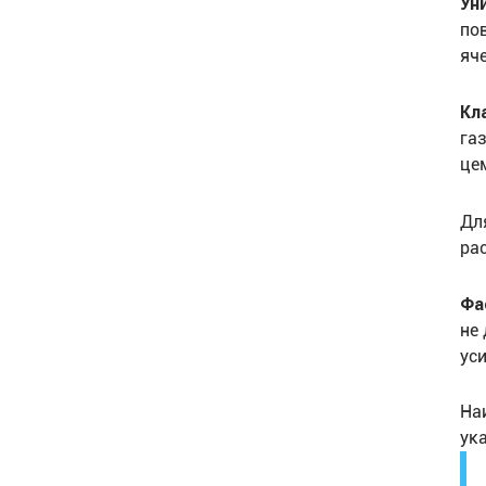
Ун
по
яч
Кл
га
це
Дл
ра
Фа
не
ус
На
ук