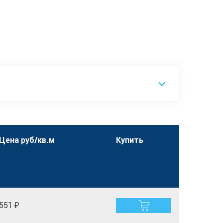
Цена руб/кв.м
Купить
551 ₽