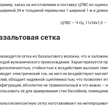
пример, заказ на изготовление и поставку ЦПВС из оцинко
 шириной 34 и толщиной перемычки 1 шириной 1 м и длин
ЦПВС – Ч Оц 11х34х1,0 –
азальтовая сетка
оизводится сетка из базальтового волокна, что и заложено
родой вулканического происхождения. Характеризуется пр
гроскопичностью, стойкостью к воздействию высоких темпе
оводит электрический ток, на него не воздействуют магнит
илий, обладает надежной сцепляемостью, что позволяет ег
нфигурации, абсолютно не травмоопасный и что важно – не
пользовать ее для армирования стен бассейнов, помещени
зальтокомпозитную сетку изготавливают на нитепрошиво