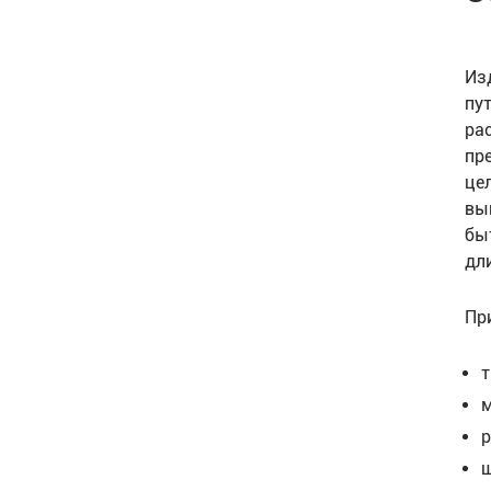
Из
пу
ра
пр
це
вы
бы
дл
Пр
т
м
р
ш