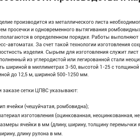
делие производится из металлического листа необходимог
тем просечки и одновременного вытягивания ромбовидных 
сполагаются в определенном порядке. Работы выполняют 
есс-автоматах. За счет такой технологии изготовления сох
лостность изделия. Сырьем для изготовления служит лист
полненный из углеродистой или легированной стали неоц
ть шириной в миллиметрах 3-50, высотой 1-25 с толщиной
иной до 12,5 м, шириной 500-1250 мм.
и заказе сетки ЦПВС указывают:
ип ячейки (чешуйчатая, ромбовидна);
атериал изготовления (оцинкованная, неоцинкованная, н
азмеры ячейки в мм (длину, ширину, толщину перемычки я
ирину, длину рулона в мм.