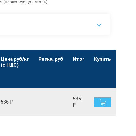
я (нержавеющая сталь)
Цена руб/кг
Резка, руб
Итог
Купить
(с НДС)
536
536 ₽
₽