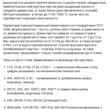
выпускается цехами горячей прокатки. Сырьем служат квадратные,
прямоугольные или круглые прутки (для продукции малого и
среднего диаметра), а также блюм (для увеличенного сечения).
Металл нагревают в печах до 1150-1250 °C, после чего он
приобретает хорошую пластичность.
Характеристики материала регламентируются стандартами ГОСТ
2590, форма выпуска – бухты, рулоны или стержни, в зависимости
от диаметра проката. Длина прутка зависит от марки стали и
размера исходной заготовки, составляет от 1 до 6 м, от 2 до 12 м.
Вес одного метра колеблется от 0,155 до 449,45 кг, в тонну входит
6 493-2,21 м круга горячей прокатки. Способ фасовки круглого
калиброванного прутка – отрезки, в бухты и рулоны, по типу
проволоки, сворачивают только тонкие модификации (до 6-8 мм).
Типы и сорта стали, применяемые в производстве кругляка:
СТ3, СТ45, СТ35, СТ20, СТ65 Г – строительная обычная сталь,
цифры указывают на механические показатели.
40Х, 30ХГСА, 9 ХС – легированные (с добавлением хрома,
марганца, свинца).
09Г2С, 9ХС, 65Г, 18ХГТ, ХВГ, 25ХГТ (с примесями хрома,
вольфрама, марганца, титана).
У8А, 5ХНМ, У10А, 60С2А, (углеродистые).
40ХН2МА, 12Х18Н10Т, 14Х17Н2, 08Х18Н10 (низколегированные с