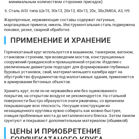
минимальным количеством сторонних присадок).
Сталь AISI типа Шх15, 30х13, 20х13, 40х13, 20х, 38х2МЮА, А3, Н9.
Жаропрочные, нержавеющие составы содержат латунные,
марганцевые примеси, никель. Инструментальная сталь подвержена
поковке, резке, сварной обработке.
ПРИМЕНЕНИЕ И ХРАНЕНИЕ
Горячекатаный круг используется в машинном, танкерном, вагоном,
станковом строении, при возведении мостов, конструкционных
сооружений гражданской и промышленной отрасли. Изделия с
увеличенным диаметром подходят для формирования глубинных
буровых установок, свай, материал меньшего калибра идет на
обустройство фундаментов под малоэтажные здания, применяется
в армировании бетонных объектов.
Хранить круг, если он не нержавейка или без оцинкованного
покрытия, на открытом воздухе не рекомендуется. На стальной
поверхности быстро образуются очаги ржавчины, со временем
покрывающие всю плоскость. Несущие конструкции из
незащищенного кругляка нужно собирать как можно быстрее,
очищая проблемные места до металлического блеска. Затем панели
грунтуют и покрывают дополнительным материалом (обшивкой).
ЦЕНЫ И ПРИОБРЕТЕНИЕ