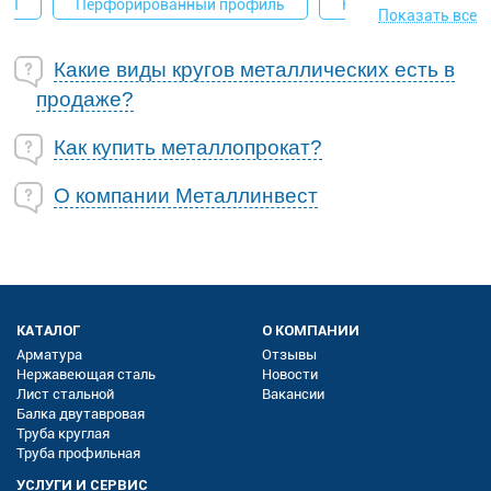
ВЛ
Перфорированный профиль
Крепеж (шайбы)
Показать все
Какие виды кругов металлических есть в
продаже?
Как купить металлопрокат?
О компании Металлинвест
КАТАЛОГ
О КОМПАНИИ
Арматура
Отзывы
Нержавеющая сталь
Новости
Лист стальной
Вакансии
Балка двутавровая
Труба круглая
Труба профильная
УСЛУГИ И СЕРВИС