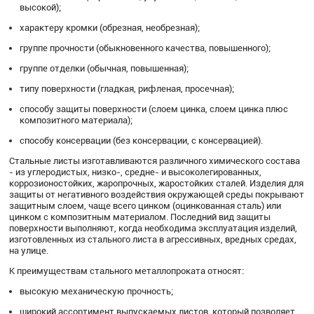
высокой);
характеру кромки (обрезная, необрезная);
группе прочности (обыкновенного качества, повышенного);
группе отделки (обычная, повышенная);
типу поверхности (гладкая, рифленая, просечная);
способу защиты поверхности (слоем цинка, слоем цинка плюс
композитного материала);
способу консервации (без консервации, с консервацией).
Стальные листы изготавливаются различного химического состава
- из углеродистых, низко-, средне- и высоколегированных,
коррозионостойких, жаропрочных, жаростойких сталей. Изделия для
защиты от негативного воздействия окружающей среды покрывают
защитным слоем, чаще всего цинком (оцинкованная сталь) или
цинком с композитным материалом. Последний вид защиты
поверхности выполняют, когда необходима эксплуатация изделий,
изготовленных из стального листа в агрессивных, вредных средах,
на улице.
К преимуществам стального металлопроката относят:
высокую механическую прочность;
широкий ассортимент выпускаемых листов, который позволяет