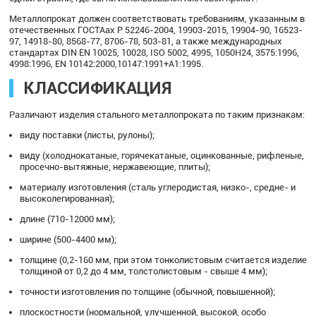
Металлопрокат должен соответствовать требованиям, указанным в
отечественных ГОСТАах Р 52246-2004, 19903-2015, 19904-90, 16523-
97, 14918-80, 8568-77, 8706-78, 503-81, а также международных
стандартах DIN EN 10025, 10028, ISO 5002, 4995, 1050H24, 3575:1996,
4998:1996, EN 10142:2000,10147:1991+А1:1995.
КЛАССИФИКАЦИЯ
Различают изделия стального металлопроката по таким признакам:
виду поставки (листы, рулоны);
виду (холоднокатаные, горячекатаные, оцинкованные, рифленые,
просечно-вытяжные, нержавеющие, плиты);
материалу изготовления (сталь углеродистая, низко-, средне- и
высоколегированная);
длине (710-12000 мм);
ширине (500-4400 мм);
толщине (0,2-160 мм, при этом тонколистовым считается изделие
толщиной от 0,2 до 4 мм, толстолистовым - свыше 4 мм);
точности изготовления по толщине (обычной, повышенной);
плоскостности (нормальной, улучшенной, высокой, особо