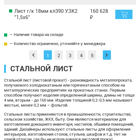
Лист г/к 18мм кл390 УЗК2
160 628
"1,5х6"
₽
— Наличие товара на складе
— Количество ограничено, уточняйте у менеджера
1
2
3
4
5
СТАЛЬНОЙ ЛИСТ
Стальной лист (листовой прокат) - разновидность металлопроката,
получаемого холоднокатаным или горячекатаным способом на
металлургических предприятиях на прокатных станах. Первым
способом получают изделия определенной ширины, длины не толще
4 мм, вторым - до 160 мм. Изделие толщиной 0,2-0,5 мм называют
жестью, менее 0,2 мм – фольгой.
Стальные листы применяются в промышленности, строительстве,
сельском хозяйстве, ЖКХ, быту. Они являются материалом для
изготовления домашнего инвентаря, настилов, обшивки помещений,
зданий. Дизайнеры используют стальные листы для оформления
интерьеров, изготовления столов, стульев, шкафов и т.д. Нет ни
одной отрасли, где бы ни использовался листовой прокат.