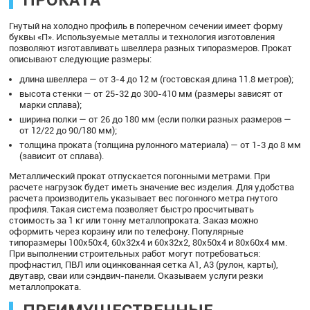
Гнутый на холодно профиль в поперечном сечении имеет форму
буквы «П». Используемые металлы и технология изготовления
позволяют изготавливать швеллера разных типоразмеров. Прокат
описывают следующие размеры:
длина швеллера — от 3-4 до 12 м (гостовская длина 11.8 метров);
высота стенки — от 25-32 до 300-410 мм (размеры зависят от
марки сплава);
ширина полки — от 26 до 180 мм (если полки разных размеров —
от 12/22 до 90/180 мм);
толщина проката (толщина рулонного материала) — от 1-3 до 8 мм
(зависит от сплава).
Металлический прокат отпускается погонными метрами. При
расчете нагрузок будет иметь значение вес изделия. Для удобства
расчета производитель указывает вес погонного метра гнутого
профиля. Такая система позволяет быстро просчитывать
стоимость за 1 кг или тонну металлопроката. Заказ можно
оформить через корзину или по телефону. Популярные
типоразмеры 100х50х4, 60х32х4 и 60х32х2, 80х50х4 и 80х60х4 мм.
При выполнении строительных работ могут потребоваться:
профнастил, ПВЛ или оцинкованная сетка А1, А3 (рулон, карты),
двутавр, сваи или сэндвич-панели. Оказываем услуги резки
металлопроката.