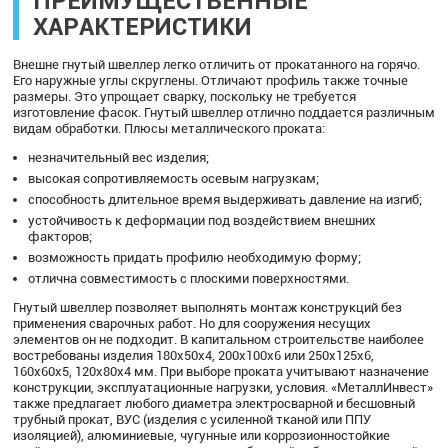
ПРЕИМУЩЕСТВЕННЫЕ
ХАРАКТЕРИСТИКИ
Внешне гнутый швеллер легко отличить от прокатанного на горячо.
Его наружные углы скруглены. Отличают профиль также точные
размеры. Это упрощает сварку, поскольку не требуется
изготовление фасок. Гнутый швеллер отлично поддается различным
видам обработки. Плюсы металлического проката:
незначительный вес изделия;
высокая сопротивляемость осевым нагрузкам;
способность длительное время выдерживать давление на изгиб;
устойчивость к деформации под воздействием внешних
факторов;
возможность придать профилю необходимую форму;
отлична совместимость с плоскими поверхностями.
Гнутый швеллер позволяет выполнять монтаж конструкций без
применения сварочных работ. Но для сооружения несущих
элементов он не подходит. В капитальном строительстве наиболее
востребованы изделия 180х50х4, 200х100х6 или 250х125х6,
160х60х5, 120х80х4 мм. При выборе проката учитывают назначение
конструкции, эксплуатационные нагрузки, условия. «МеталлИнвест»
также предлагает любого диаметра электросварной и бесшовный
трубный прокат, ВУС (изделия с усиленной тканой или ППУ
изоляцией), алюминиевые, чугунные или коррозионностойкие