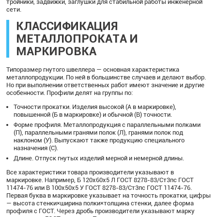
тройники, задвижки, заглушки для стабильной работы инженерной
сети.
КЛАССИФИКАЦИЯ
МЕТАЛЛОПРОКАТА И
МАРКИРОВКА
Типоразмер гнутого швеллера — основная характеристика
металлопродукции. По ней в большинстве случаев и делают выбор.
Но при выполнении ответственных работ имеют значение и другие
особенности. Профили делят на группы по:
Точности прокатки. Изделия высокой (А в маркировке),
повышенной (Б в маркировке) и обычной (В) точности.
Форме профиля. Металлопродукция с параллельными полками
(П), параллельными гранями полок (Л), гранями полок под
наклоном (У). Выпускают также продукцию специального
назначения (С).
Длине. Отпуск гнутых изделий мерной и немерной длины.
Все характеристики товара производители указывают в
маркировке. Например, Б 120х60х5 Л ГОСТ 8278-83/Ст3пс ГОСТ
11474-76 или В 100х50х5 У ГОСТ 8278-83/Ст3пс ГОСТ 11474-76.
Первая буква в маркировке указывает на точность прокатки, цифры
— высота стенки×ширина полки×толщина стенки, далее форма
профиля с ГОСТ. Через дробь производители указывают марку