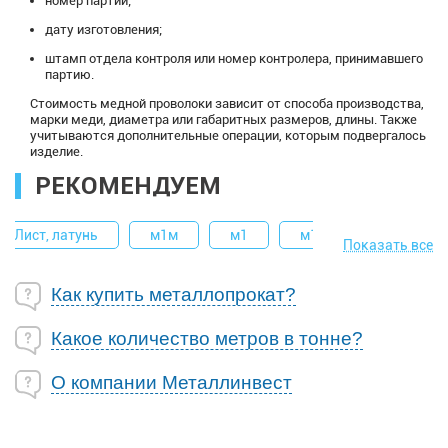
номер партии;
дату изготовления;
штамп отдела контроля или номер контролера, принимавшего
партию.
Стоимость медной проволоки зависит от способа производства,
марки меди, диаметра или габаритных размеров, длины. Также
учитываются дополнительные операции, которым подвергалось
изделие.
РЕКОМЕНДУЕМ
Лист, латунь
м1м
м1
м1т
Профиль 
Показать все
Как купить металлопрокат?
Какое количество метров в тонне?
О компании Металлинвест