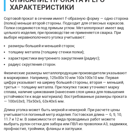
ХАРАКТЕРИСТИКИ
Сортовой прокат в сечении имеет Г-образную форму — одно сторона
(полка) меньше второй стороны. Подходит для отвесных каркасов.
Полки соединяются под прямым углом. Металлопрокат имеет вид
цельного изделия, при производстве не применяется сварка. При
выборе неравнополочного уголка учитывают:
размеры большей и меньшей сторон;
толщину металла (толщину стенки полки);
характеристики внутреннего закругления (радиус);
радиус скругления сторон.
Физические размеры металлопродукции производители указывают
в маркировке. Например, 125х80х10 или 160х100х10 мм. Первая
цифра указывает на ширину большей стороны, вторая — меньшей,
третья — толщину металла. При покупке также уточняют марку
сплава, наличие цинкования (нанесения слоя цинка для повышения
устойчивости к воде материала). Востребованные размеры проката
— 100х63х8, 75х50х6, 63х40х6 мм.
Длина уголка может быть мерной и немерной. При расчете цены
учитывается погонный метр изделия. Гостовская длина — 6, 9, 10,
11.7 и 12 м. В зависимости от вида проводимых работ можете
выбрать рулон сетки для забора или ПВЛ из проволоки А3, задвижки,
профнастил, тройники, фланцы и заглушки.