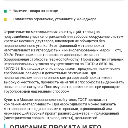
— Наличие товара на складе
— Количество ограничено, уточняйте у менеджера
Строительство металлических конструкций, теплиц на
приусадебном участке, ограждений или заборов, сооружение систем
крепежа несущих двутавров, швеллеров не обойдется без
неравнополочного уголка. Этот фасонный металлопрокат
изготавливают из углеродистых и низколегированных марок — ст3,
09г2с. Реже применяют высоколегированные металлы
(коррозионная стойкость, термостойкость). Производство стальных
неравнополочных уголков осуществляется по ГОСТам 8510-86,
19772-93. В стандартах описан сортамент продукции, технические
требования, размеры и допустимые отклонения. При
незначительном весе погонного метра сортовой прокат имеет
высокую жесткость, прочность на изгиб и способности выдерживать
повышенные нагрузки. Поэтому часто применяется при прокладке
трубопроводов надземным способом.
Купить в Москве неравнополочный уголок ГОСТ предлагает
компания «МеталлИнвест». При необходимости можно заказать
металлопрокат с одинаковыми сторонами, оцинкованный или
нержавеющий трубный прокат разного диаметра — прямошовный
(электрическая сварка штрипса, ленты), цельнолитой.
ОПИСАНИЕ ПРОКАТА И ЕГО