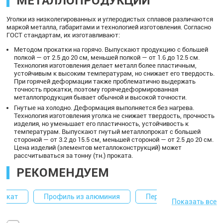
МЕТАЛЛОПРОДУКЦИИ
Уголки из низколегированных и углеродистых сплавов различаются
маркой металла, габаритами и технологией изготовления. Согласно
ГОСТ стандартам, их изготавливают:
Методом прокатки на горячо. Выпускают продукцию с большей
полкой — от 2.5 до 20 см, меньшей полкой — от 1.6 до 12.5 см.
Технология изготовления делает металл более пластичным,
устойчивым к высоким температурам, но снижает его твердость.
При горячей деформации также проблематично выдержать
точность прокатки, поэтому горячедеформированная
металлопродукция бывает обычной и высокой точности.
Гнутые на холодно. Деформация выполняется без нагрева.
Технология изготовления уголка не снижает твердость, прочность
изделия, но уменьшает его пластичность, устойчивость к
температурам. Выпускают гнутый металлопрокат с большей
стороной — от 3.2 до 15.5 см, меньшей стороной — от 2.5 до 20 см.
Цена изделий (элементов металлоконструкций) может
рассчитываться за тонну (тн.) проката.
РЕКОМЕНДУЕМ
рокат
Профиль из алюминия
Переходы
Деко
Показать все