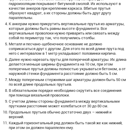
гидроизоляции покрывают битумной смолой. Их используют в
качестве анкеров при креплении каркаса. Вбитые прутья
образуют квадрат, а их стороны должны быть друг другу
параллельны.
К анкерам нужно прикрутить вертикальные прутья из арматуры,
которые должны быть равны высоте фундамента. Все
вертикальные проволоки нужно приварить или связать между
собой по периметру так, что получились столбы.
Металл и песчано-щебеночное основание не должно
соприкасаться друг с другом. Для этого по всей длине прута под
него с интервалом в 1 метр укладывают половинки кирпича.
Далее нужно нарезать пруты для поперечной арматуры. Их длина
делается меньше ширины фундамента на 10 см, при этом
поперечные прутья должны полностью укрываться бетоном, а от
наружной стенки фундамента расстояние должно быть 5 см.
Между поперечным стержнями шаг арматуры должен быть 50 см
по всей длине продольных прутьев.
В обязательном порядке необходимо скрутить все соединения
при помощи вязальной проволоки.
С учетом длины стороны фундамента между вертикальными
прутками расстояние может колебаться от 30 до 80 см.
Продольных прутьев обычно достаточно двух – нижний и
верхний.
Каждый горизонтальный ряд должен быть такой же как нижний,
при этом он должен параллелен ему.