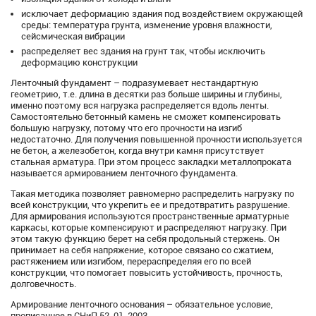
исключает деформацию здания под воздействием окружающей
среды: температура грунта, изменение уровня влажности,
сейсмическая вибрации
распределяет вес здания на грунт так, чтобы исключить
деформацию конструкции
Ленточный фундамент – подразумевает нестандартную
геометрию, т.е. длина в десятки раз больше ширины и глубины,
именно поэтому вся нагрузка распределяется вдоль ленты.
Самостоятельно бетонный камень не сможет компенсировать
большую нагрузку, потому что его прочности на изгиб
недостаточно. Для получения повышенной прочности используется
не бетон, а железобетон, когда внутри камня присутствует
стальная арматура. При этом процесс закладки металлопроката
называется армированием ленточного фундамента.
Такая методика позволяет равномерно распределить нагрузку по
всей конструкции, что укрепить ее и предотвратить разрушение.
Для армирования используются пространственные арматурные
каркасы, которые компенсируют и распределяют нагрузку. При
этом такую функцию берет на себя продольный стержень. Он
принимает на себя напряжение, которое связано со сжатием,
растяжением или изгибом, перераспределяя его по всей
конструкции, что помогает повысить устойчивость, прочность,
долговечность.
Армирование ленточного основания – обязательное условие,
прописанное в СНиП 52-01-2003.