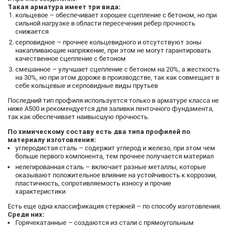
Такая арматура имеет три вида:
кольцевое – обеспечивает хорошее сцепление с бетоном, но при
сильной нагрузке в области пересечения ребер прочность
снижается
серповидное – прочнее кольцевидного и отсутствуют зоны
накапливающие напряжение, при этом не могут гарантировать
качественное сцепление с бетоном
смешанное – улучшает сцепление с бетоном на 20%, а жесткость
на 30%, но при этом дороже в производстве, так как совмещает в
себе кольцевые и серповидные виды прутьев
Последний тип профиля используется только в арматуре класса не
ниже А500 и рекомендуется для заливки ленточного фундамента,
так как обеспечивает наивысшую прочность.
По химическому составу есть два типа профилей по
материалу изготовления:
углеродистая сталь – содержит углерод и железо, при этом чем
больше первого компонента, тем прочнее получается материал
нелегированная сталь – включает разные металлы, которые
оказывают положительное влияние на устойчивость к коррозии,
пластичность, сопротивляемость износу и прочие
характеристики
Есть еще одна классификация стержней – по способу изготовления.
Среди них:
Горячекатанные – создаются из стали с прямоугольным