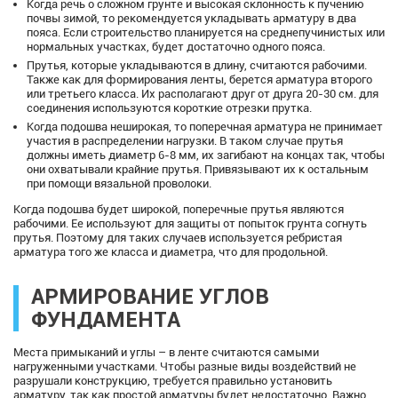
Когда речь о сложном грунте и высокая склонность к пучению
почвы зимой, то рекомендуется укладывать арматуру в два
пояса. Если строительство планируется на среднепучинистых или
нормальных участках, будет достаточно одного пояса.
Прутья, которые укладываются в длину, считаются рабочими.
Также как для формирования ленты, берется арматура второго
или третьего класса. Их располагают друг от друга 20-30 см. для
соединения используются короткие отрезки прутка.
Когда подошва неширокая, то поперечная арматура не принимает
участия в распределении нагрузки. В таком случае прутья
должны иметь диаметр 6-8 мм, их загибают на концах так, чтобы
они охватывали крайние прутья. Привязывают их к остальным
при помощи вязальной проволоки.
Когда подошва будет широкой, поперечные прутья являются
рабочими. Ее используют для защиты от попыток грунта согнуть
прутья. Поэтому для таких случаев используется ребристая
арматура того же класса и диаметра, что для продольной.
АРМИРОВАНИЕ УГЛОВ
ФУНДАМЕНТА
Места примыканий и углы – в ленте считаются самыми
нагруженными участками. Чтобы разные виды воздействий не
разрушали конструкцию, требуется правильно установить
арматуру, так как простой арматуры будет недостаточно. Важно,