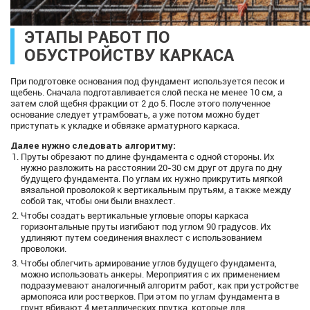
ЭТАПЫ РАБОТ ПО
ОБУСТРОЙСТВУ КАРКАСА
При подготовке основания под фундамент используется песок и
щебень. Сначала подготавливается слой песка не менее 10 см, а
затем слой щебня фракции от 2 до 5. После этого полученное
основание следует утрамбовать, а уже потом можно будет
приступать к укладке и обвязке арматурного каркаса.
Далее нужно следовать алгоритму:
Пруты обрезают по длине фундамента с одной стороны. Их
нужно разложить на расстоянии 20-30 см друг от друга по дну
будущего фундамента. По углам их нужно прикрутить мягкой
вязальной проволокой к вертикальным прутьям, а также между
собой так, чтобы они были внахлест.
Чтобы создать вертикальные угловые опоры каркаса
горизонтальные пруты изгибают под углом 90 градусов. Их
удлиняют путем соединения внахлест с использованием
проволоки.
Чтобы облегчить армирование углов будущего фундамента,
можно использовать анкеры. Мероприятия с их применением
подразумевают аналогичный алгоритм работ, как при устройстве
армопояса или ростверков. При этом по углам фундамента в
грунт вбивают 4 металлических прутка, которые для