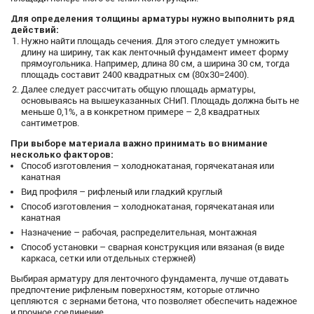
Для определения толщины арматуры нужно выполнить ряд
действий:
Нужно найти площадь сечения. Для этого следует умножить
длину на ширину, так как ленточный фундамент имеет форму
прямоугольника. Например, длина 80 см, а ширина 30 см, тогда
площадь составит 2400 квадратных см (80х30=2400).
Далее следует рассчитать общую площадь арматуры,
основываясь на вышеуказанных СНиП. Площадь должна быть не
меньше 0,1%, а в конкретном примере – 2,8 квадратных
сантиметров.
При выборе материала важно принимать во внимание
несколько факторов:
Способ изготовления – холоднокатаная, горячекатаная или
канатная
Вид профиля – рифленый или гладкий круглый
Способ изготовления – холоднокатаная, горячекатаная или
канатная
Назначение – рабочая, распределительная, монтажная
Способ установки – сварная конструкция или вязаная (в виде
каркаса, сетки или отдельных стержней)
Выбирая арматуру для ленточного фундамента, лучше отдавать
предпочтение рифленым поверхностям, которые отлично
цепляются с зернами бетона, что позволяет обеспечить надежное
и прочное соединение.