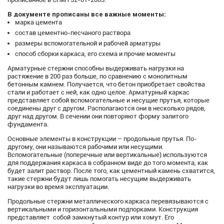
В документе прописаны все важные моменты:
марка цемента
состав цементно-песчаного раствора
размеры вспомогательной и рабочей арматуры
способ сборки каркаса, его схема и прочие моменты
Арматурные стержни способны выдерживать нагрузки на
растяжение в 200 раз больше, по сравнению с монолитным
бетонным камнем. Получается, что бетон приобретает свойства
стали и работает с ней, как одно целое. Арматурный каркас
представляет собой вспомогательные и несущие прутья, которые
соединены друг с другом. Располагаются они в несколько рядов,
друг над другом. В сечении они повторяют форму залитого
фундамента.
Основные элементы в конструкции – продольные прутья. По-
другому, они называются рабочими или несущими.
Вспомогательные (поперечные или вертикальные) используются
для поддержания каркаса в собранном виде до того момента, как
будет залит раствор. После того, как цементный камень схватится,
такие стержни будут лишь помогать несущим выдерживать
нагрузки во время эксплуатации.
Продольные стержни металлического каркаса перевязываются с
вертикальными и горизонтальными подпорками. Конструкция
представляет собой замкнутый контур или хомут. Его