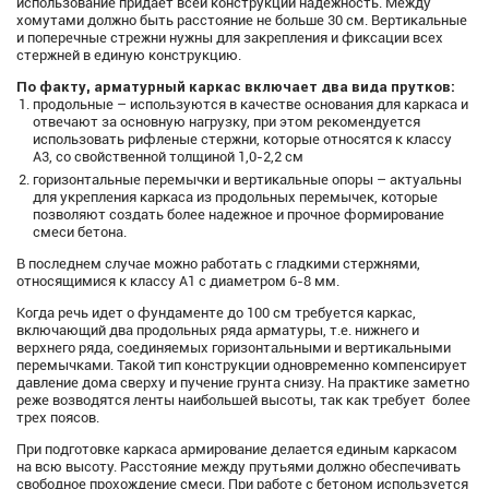
использование придает всей конструкции надежность. Между
хомутами должно быть расстояние не больше 30 см. Вертикальные
и поперечные стрежни нужны для закрепления и фиксации всех
стержней в единую конструкцию.
По факту, арматурный каркас включает два вида прутков:
продольные – используются в качестве основания для каркаса и
отвечают за основную нагрузку, при этом рекомендуется
использовать рифленые стержни, которые относятся к классу
А3, со свойственной толщиной 1,0-2,2 см
горизонтальные перемычки и вертикальные опоры – актуальны
для укрепления каркаса из продольных перемычек, которые
позволяют создать более надежное и прочное формирование
смеси бетона.
В последнем случае можно работать с гладкими стержнями,
относящимися к классу А1 с диаметром 6-8 мм.
Когда речь идет о фундаменте до 100 см требуется каркас,
включающий два продольных ряда арматуры, т.е. нижнего и
верхнего ряда, соединяемых горизонтальными и вертикальными
перемычками. Такой тип конструкции одновременно компенсирует
давление дома сверху и пучение грунта снизу. На практике заметно
реже возводятся ленты наибольшей высоты, так как требует более
трех поясов.
При подготовке каркаса армирование делается единым каркасом
на всю высоту. Расстояние между прутьями должно обеспечивать
свободное прохождение смеси. При работе с бетоном используется