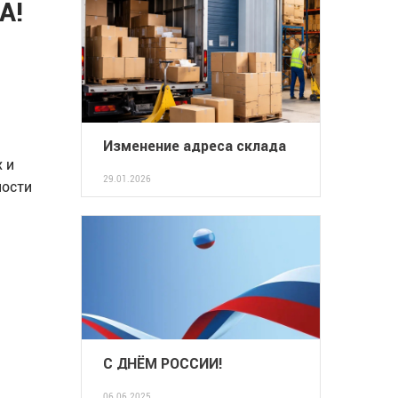
А!
Изменение адреса склада
 и
29.01.2026
ности
С ДНЁМ РОССИИ!
06.06.2025